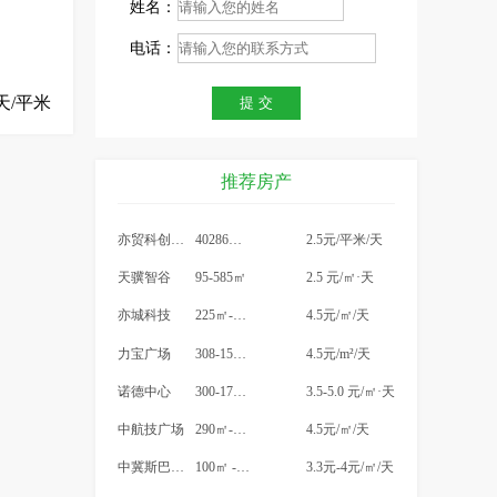
姓名：
电话：
天/平米
推荐房产
亦贸科创中心
40286平方米
2.5元/平米/天
天骥智谷
95-585㎡
2.5 元/㎡·天
亦城科技
225㎡-1456㎡
4.5元/㎡/天
力宝广场
308-1500平米
4.5元/m²/天
诺德中心
300-1700㎡
3.5-5.0 元/㎡·天
中航技广场
290㎡-23000㎡（可分割）
4.5元/㎡/天
中冀斯巴鲁大厦
100㎡ -1000㎡
3.3元-4元/㎡/天