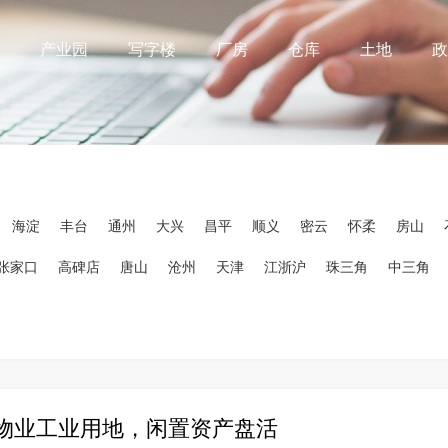
产业园
写字楼
厂房
仓库
土地
政
海淀
丰台
通州
大兴
昌平
顺义
密云
怀柔
房山
张家口
高碑店
唐山
沧州
天津
江浙沪
珠三角
中三角
物业工业用地，闲置资产盘活