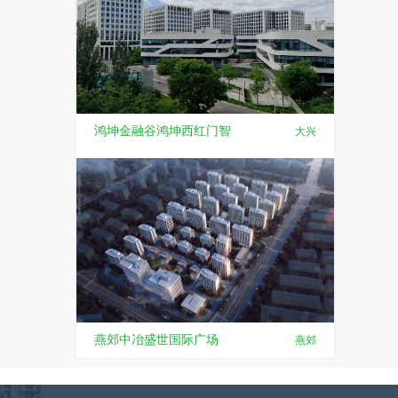
鸿坤金融谷鸿坤西红门智
大兴
燕郊中冶盛世国际广场
燕郊