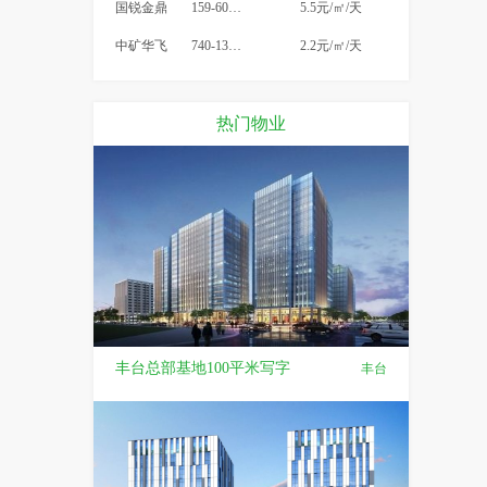
国锐金鼎
159-600平米
5.5元/㎡/天
中矿华飞
740-1313㎡
2.2元/㎡/天
热门物业
丰台总部基地100平米写字
丰台