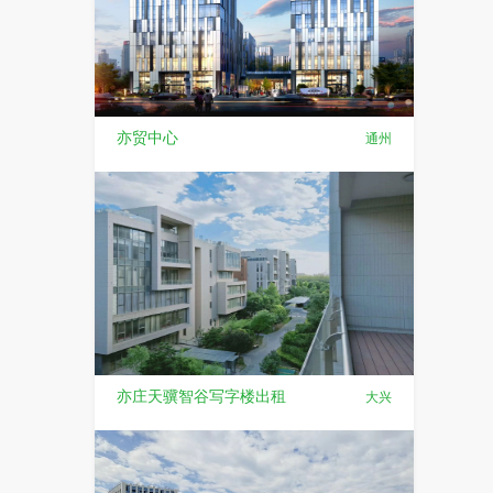
亦贸中心
通州
亦庄天骥智谷写字楼出租
大兴