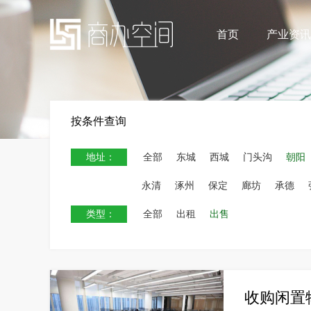
首页
产业资讯
按条件查询
地址：
全部
东城
西城
门头沟
朝阳
永清
涿州
保定
廊坊
承德
类型：
全部
出租
出售
收购闲置