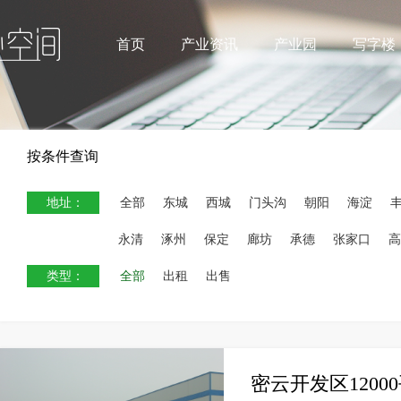
首页
产业资讯
产业园
写字楼
按条件查询
地址：
全部
东城
西城
门头沟
朝阳
海淀
永清
涿州
保定
廊坊
承德
张家口
高
类型：
全部
出租
出售
密云开发区120