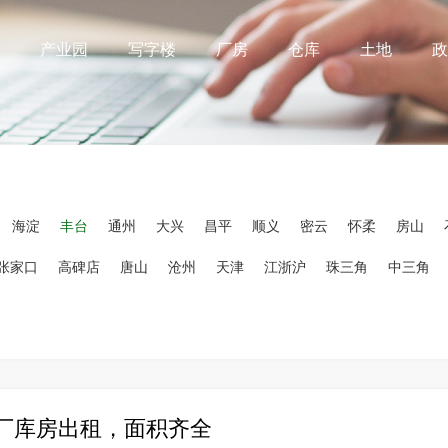
产业园
写字楼
厂房
仓库
土地
政
海淀
丰台
通州
大兴
昌平
顺义
密云
怀柔
房山
张家口
高碑店
唐山
沧州
天津
江浙沪
珠三角
中三角
厂库房出租，面积齐全