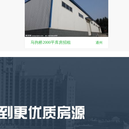
马驹桥2000平库房招租
通州