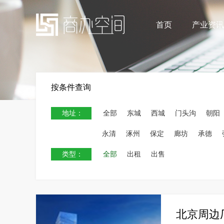
首页
产业资讯
按条件查询
地址：
全部
东城
西城
门头沟
朝阳
永清
涿州
保定
廊坊
承德
类型：
全部
出租
出售
北京周边